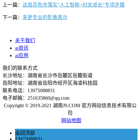
上一篇：
这是百色市落实“人工智能+妇女成长”专项步履
下一篇：
来更专业的影像表示
关于我们
ai资讯
ai应用
我们的联系方式
长沙地址：湖南省长沙市岳麓区岳麓街道
岳阳地址：湖南省岳阳市经开区海凌科技园
联系电话：13975088831
电子邮箱：251635860@qq.com
Copyright © 2019-2021 湖南J9.COM·官方网站信息技术有限公
司
网站地图
返回顶部
13975088831