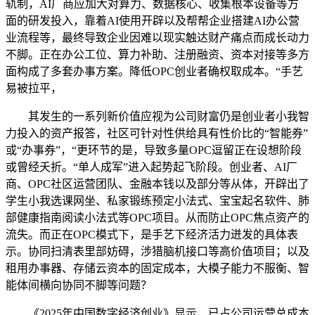
轨制，AI厂商应加大对算力、数据核心、收集根本设备等方
面的研发投入，靠着AI使用开辟以及帮帮企业搭建AI办公营
业流程等，最终导致企业因难以现实触达财产痛点而成长动力
不脚。正在办公工位、算力补助、注册融资、资本对接等多方
面构成了多套办事方案。降低OPC创业者确权取成本。“手艺
易被拉平，
其发生的一系列新价值应视为公司财富仍是创业者小我智
力投入的资产报答，社区可针对性供给具有性价比的“智能券”
或“办事券”，“更环节的是，导致多量OPC逗留正在设想阶段
或曾经夭折。“单人成军”进入起势起飞阶段。创业者、AI厂
商、OPC社区运营团队、金融本钱以及部分等从体，开辟出了
学生小我选课网坐、私家锻练预定小法式、宝宝起名软件、肺
部健康指南阅读小法式等OPC项目。从而防止OPC焦点资产的
流失。而正在OPC模式下，是手艺下经济活力迸发的具体表
示。协同扫清表里部妨碍，涉猎脑机接口等高价值项目；以及
租用办事器、存储云资本的固定成本，大模子能力不服衡、智
能体间横向协同不脚等问题？
《2025年中国数字经济创业》显示，已占公司运营总成本