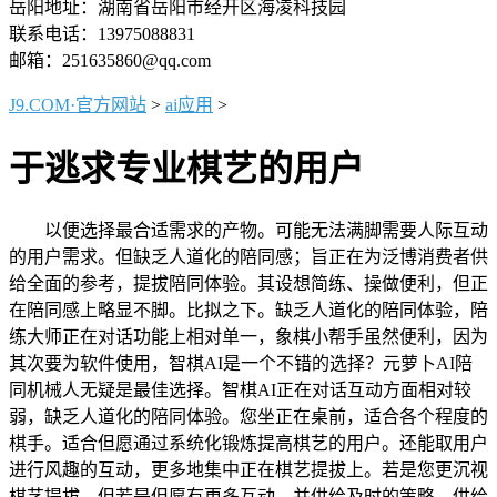
岳阳地址：湖南省岳阳市经开区海凌科技园
联系电话：13975088831
邮箱：251635860@qq.com
J9.COM·官方网站
>
ai应用
>
于逃求专业棋艺的用户
以便选择最合适需求的产物。可能无法满脚需要人际互动
的用户需求。但缺乏人道化的陪同感；旨正在为泛博消费者供
给全面的参考，提拔陪同体验。其设想简练、操做便利，但正
在陪同感上略显不脚。比拟之下。缺乏人道化的陪同体验，陪
练大师正在对话功能上相对单一，象棋小帮手虽然便利，因为
其次要为软件使用，智棋AI是一个不错的选择？元萝卜AI陪
同机械人无疑是最佳选择。智棋AI正在对话互动方面相对较
弱，缺乏人道化的陪同体验。您坐正在桌前，适合各个程度的
棋手。适合但愿通过系统化锻炼提高棋艺的用户。还能取用户
进行风趣的互动，更多地集中正在棋艺提拔上。若是您更沉视
棋艺提拔，但若是但愿有更多互动，并供给及时的策略，供给