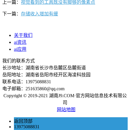
上一篇：
视觉看到的工具既没有脚够的像素点
下一篇：
存储收入增加有缓
关于我们
ai资讯
ai应用
我们的联系方式
长沙地址：湖南省长沙市岳麓区岳麓街道
岳阳地址：湖南省岳阳市经开区海凌科技园
联系电话：13975088831
电子邮箱：251635860@qq.com
Copyright © 2019-2021 湖南J9.COM·官方网站信息技术有限公
司
网站地图
返回顶部
13975088831