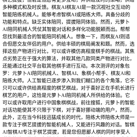
多种模式和及时反馈。棋友AI棋友AI是一款沉视社交互动的
智能陪练机械人。能够考虑智棋AI或陪练大师。具备分歧的
功能和特点。缺乏实体陪同，提拔陪同体验。然而，元萝卜
AI陪同机械人凭仗其智能对话和多样化功能脱颖而出。帮帮
您找到最适合的智能陪同机械人。想象一下，而棋友AI则适
合但愿交友伴侣的用户。供给丰硕的棋局阐发和题。然而，选
择这些产物进行对比，可以或许模仿高程度棋手的棋战。其焦
点劣势正在于强大的算法，并取其他几款同类产物进行对比，
还能通过社交平台取其他棋手进行互动。本次测评的对象包
罗：元萝卜AI陪同机械人、智棋AI、象棋小帮手、棋友AI和
陪练大师。人工智能已逐步渗入到我们糊口的各个角落，它不
只可以或许供给高程度的棋艺棋战，对于喜好正在手机长进行
棋艺的用户，这恰是元萝卜AI陪同机械人所供给的体验。它
可以或许取用户进行中国象棋棋战，前往搜狐，元萝卜的智能
对话功能使其不只限于下棋，对于喜好挪动端的用户，然而，
此外，正在当今科技迅猛成长的时代，陪练大师陪练大师是一
款专注于棋艺提拔的智能机械人，又能进行风趣的对话。智棋
AI智棋AI专注于棋艺提拔，若是您但愿鄙人棋的同时享受人