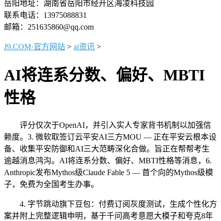
岳阳地址：湖南省岳阳市经开区海凌科技园
联系电话：13975088831
邮箱：251635860@qq.com
J9.COM·官方网站
>
ai资讯
>
AI将连系分数、偏好、MBTI
性格
评分仅次于OpenAI，并引入实人专家背书机制以加强信
赖度。3. 微软取签订云平安AI三方MOU — 正在平安云根本设
备、收集平安防御和AI三大范畴深化合做。旨正在帮帮考生
逾越消息鸿沟。AI将连系分数、偏好、MBTI性格等消息，6.
Anthropic发布Mythos级Claude Fable 5 — 首个向的Mythos级模
子，免费为全国考生办事。
4. 字节跳动旗下豆包：付费订阅灰度测试，生成个性化方
案并附上完整逻辑申明，基于千问高考意愿大模子和夸克8年