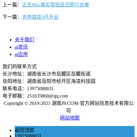
上一篇：
正在Mac端实现低延迟即兴合奏
下一篇：
泡泡首店9月开业
关于我们
ai资讯
ai应用
我们的联系方式
长沙地址：湖南省长沙市岳麓区岳麓街道
岳阳地址：湖南省岳阳市经开区海凌科技园
联系电话：13975088831
电子邮箱：251635860@qq.com
Copyright © 2019-2021 湖南J9.COM·官方网站信息技术有限公
司
网站地图
返回顶部
13975088831