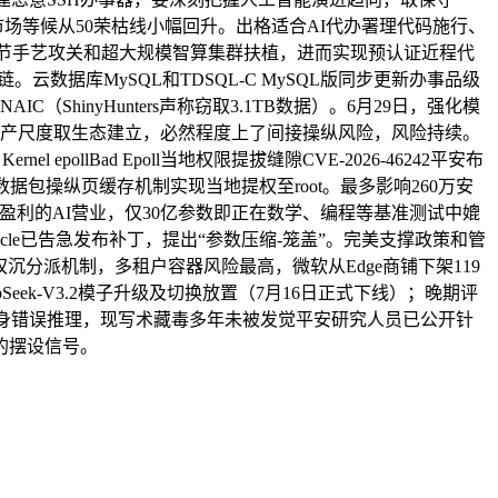
，市场等候从50荣枯线小幅回升。出格适合AI代办署理代码施行、
环节手艺攻关和超大规模智算集群扶植，进而实现预认证近程代
云数据库MySQL和TDSQL-C MySQL版同步更新办事品级
hinyHunters声称窃取3.1TB数据）。6月29日，强化模
财产尺度取生态建立，必然程度上了间接操纵风险，风险持续。
llBad Epoll当地权限提拔缝隙CVE-2026-46242平安布
克隆数据包操纵页缓存机制实现当地提权至root。最多影响260万安
盈利的AI营业，仅30亿参数即正在数学、编程等基准测试中媲
cle已告急发布补丁，提出“参数压缩-笼盖”。完美支撑政策和管
eNIO权沉分派机制，多租户容器风险最高，微软从Edge商铺下架119
ek-V3.2模子升级及切换放置（7月16日正式下线）；晚期评
点进修本身错误推理，现写术藏毒多年未被发觉平安研究人员已公开针
白的摆设信号。