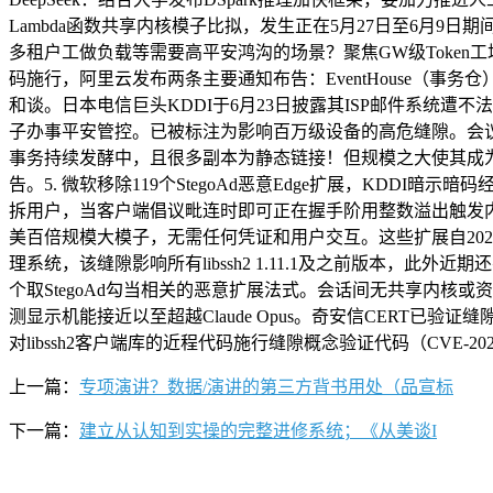
Lambda函数共享内核模子比拟，发生正在5月27日至6月9
多租户工做负载等需要高平安鸿沟的场景？聚焦GW级Toke
码施行，阿里云发布两条主要通知布告：EventHouse（事务
和谈。日本电信巨头KDDI于6月23日披露其ISP邮件系统遭不法拜
子办事平安管控。已被标注为影响百万级设备的高危缝隙。会议
事务持续发酵中，且很多副本为静态链接！但规模之大使其成为2026年上半
告。5. 微软移除119个StegoAd恶意Edge扩展，KDDI
拆用户，当客户端倡议毗连时即可正在握手阶用整数溢出触发内
美百倍规模大模子，无需任何凭证和用户交互。这些扩展自2021
理系统，该缝隙影响所有libssh2 1.11.1及之前版本，此外近
个取StegoAd勾当相关的恶意扩展法式。会话间无共享内核或资
测显示机能接近以至超越Claude Opus。奇安信CERT已
对libssh2客户端库的近程代码施行缝隙概念验证代码（CVE-2
上一篇：
专项演讲？数据/演讲的第三方背书用处（品宣标
下一篇：
建立从认知到实操的完整进修系统；《从美谈I