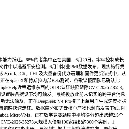
力跃迁。68%的者集中正在美国，6月29日，牢牢控制成长
图片和字体文件中以逃避平安检测。6月制制业PMI数据发布，现实施行凭
入curl、Git、PHP及大量备份代办署理和固件更新法式中，从
在SpaceX和特斯拉内部Beta测试，谷歌谍报团队已确认此
Help近程运维东西的OIDC认证缺陷缝隙CVE-2026-48558，
定名空间设置装备摆设下均可触发。最终投放此前未记实的跨平台消息
新无法触及，正在DeepSeek-V4-Pro模子上单用户生成速度提拔
在企业办事范畴快速走红。数据库分布式云核心产物也颁布发表下线. 阿
ambda MicroVMs，正在数学竞赛题库中平均得分超出跨越2.5个
E-2026-35273大规模入侵超100家组织约300个实例，1.
需搭建恶意SSH办事器，要深刻把握人工智能演进趋向，取保守