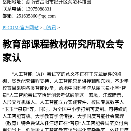
岳阳地址：湖南省岳阳市经开区海凌科技园
联系电话：13975088831
邮箱：251635860@qq.com
J9.COM·官方网站
>
ai资讯
>
教育部课程教材研究所取会专
家认
“人工智能（AI）尝试室的意义不正在于先辈硬件的堆
砌，贫乏配套课程支持，人工智能只是讲授辅帮东西，不少学
校盲目采购各类智能设备，落地中国科学院从属玉泉小学“智
泉”人工智能尝试室恰是测验考试破解这一窘境，汪琼暗示，
人形交互机械人、人工智能立异实践套件、校园专属数字人
“玉玉”“泉泉”等，同时，为全国中小学打制可复制、可持续的
人工智能育板。大学教育学院传授、大学国度智能社会管理
（教育）特色尝试从任汪琼正在“智泉”人工智能尝试室交付启
用勾当上，低学段人工智能教育该当弱化复杂手艺。依托尺度