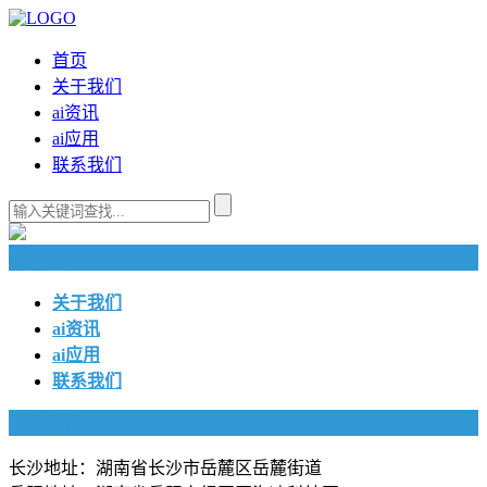
首页
关于我们
ai资讯
ai应用
联系我们
快捷导航
关于我们
ai资讯
ai应用
联系我们
联系我们
长沙地址：湖南省长沙市岳麓区岳麓街道