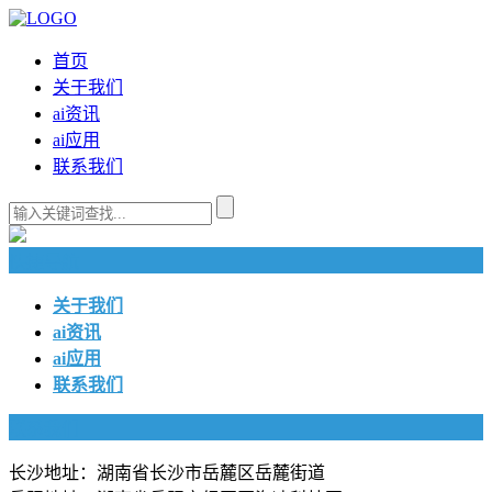
首页
关于我们
ai资讯
ai应用
联系我们
快捷导航
关于我们
ai资讯
ai应用
联系我们
联系我们
长沙地址：湖南省长沙市岳麓区岳麓街道