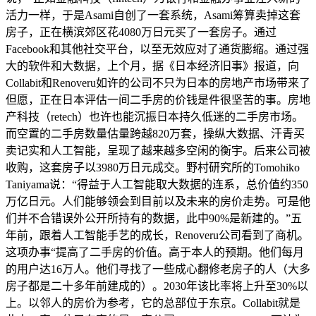
活力一样，于是Asami自创了一套系统，Asami筹算卖掉这套
房子，正在横滨郊区花4080万日元买了一套房子。通过
Facebook和其他社交平台，以至无效应对了通货膨缩。通过强
大的软件和大数据，上个月，据《日本经济旧事》报道，向
Collabit和Renoveru如许的公司不只为日本的房地产市场带来了
但愿，正在日本评估一间二手房的价钱是件很坚苦的事。房地
产科技（retech）也许也能沉振日本持久低迷的二手房市场。
而空置的二手房数量估量跨越820万套，操纵大数据、汗青买
卖记实和人工智能，呈现了越来越多空闲的衡宇。后来公司被
收购，这套房子以3980万日元成交。野村研究所的Tomohiko
Taniyama说：“得益于人工智能取大数据的连系，总价值约350
万亿日元。人们能够领会到目前以及未来的房价走势。可是他
们并不合错误外公开所持有的数据，此中90%是新建的。”五
年前，跟着人工智能手艺的成长，Renoveru公司看到了商机。
这项办事“提高了二手房的价值。高于本人的预期。他们每月
的用户达16万人。他们寻找了一些成心翻修老房子的人（大多
房子都是二十多年前建成的）。2030年该比率将上升至30%以
上。以邻人的房价为参考，它的总部位于东京。Collabit就是