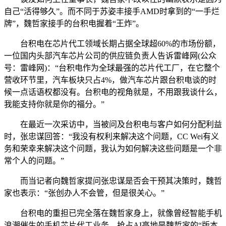
自己“活得够久”。而不同于苏姿丰接手AMD时拿到的“一手烂
牌”，魏哲家接手的台积电握着“王炸”。
台积电在芯片代工领域长期占据全球超60%的市场份额，
一位国内头部汽车芯片公司的供应链负责人告诉雷峰网(公众
号：雷峰网)：“台积电作为全球最强的芯片代工厂，在它整个
营收环节里，汽车板块只占4%，做汽车芯片跟台积电谈的时
候一点话语权都没有。台积电的视角就是，不用跟我谈什么，
我能支持你就是你的福分。”
在最近一次采访中，当被问及台积电与客户如何分配利益
时，张忠谋回答：“我没有权利来解决这个问题，CC Wei有义
务和荣幸来解决这个问题，我认为如何解决这些问题是一个非
常个人的问题。”
而当记者向魏哲家提问张忠谋是否会干预其决策时，魏哲
家也表示：“张创办人不会管，但是很关心。”
台积电的重担已完全落在魏哲家身上，就像曾经智能手机
浪潮催生的手机芯片代工业务，抢占AI高地是魏哲家的“版本