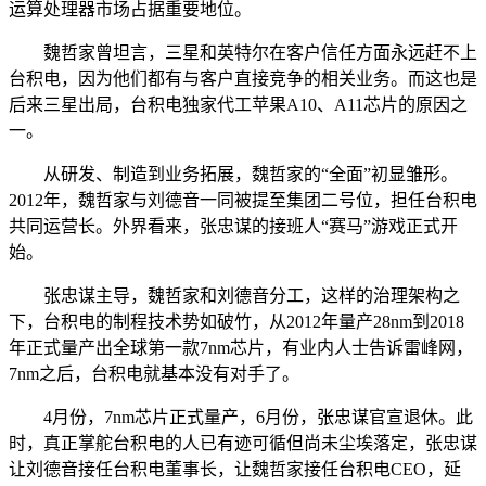
运算处理器市场占据重要地位。
魏哲家曾坦言，三星和英特尔在客户信任方面永远赶不上
台积电，因为他们都有与客户直接竞争的相关业务。而这也是
后来三星出局，台积电独家代工苹果A10、A11芯片的原因之
一。
从研发、制造到业务拓展，魏哲家的“全面”初显雏形。
2012年，魏哲家与刘德音一同被提至集团二号位，担任台积电
共同运营长。外界看来，张忠谋的接班人“赛马”游戏正式开
始。
张忠谋主导，魏哲家和刘德音分工，这样的治理架构之
下，台积电的制程技术势如破竹，从2012年量产28nm到2018
年正式量产出全球第一款7nm芯片，有业内人士告诉雷峰网，
7nm之后，台积电就基本没有对手了。
4月份，7nm芯片正式量产，6月份，张忠谋官宣退休。此
时，真正掌舵台积电的人已有迹可循但尚未尘埃落定，张忠谋
让刘德音接任台积电董事长，让魏哲家接任台积电CEO，延