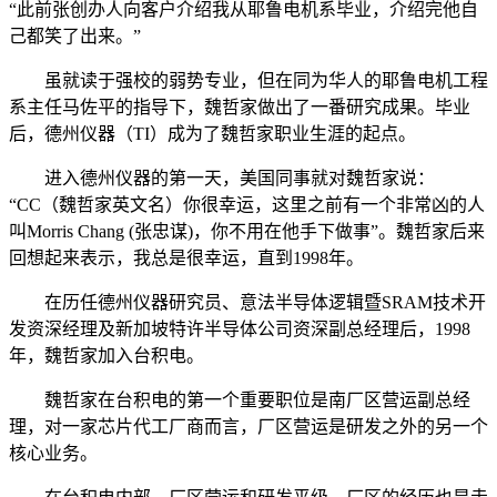
“此前张创办人向客户介绍我从耶鲁电机系毕业，介绍完他自
己都笑了出来。”
虽就读于强校的弱势专业，但在同为华人的耶鲁电机工程
系主任马佐平的指导下，魏哲家做出了一番研究成果。毕业
后，德州仪器（TI）成为了魏哲家职业生涯的起点。
进入德州仪器的第一天，美国同事就对魏哲家说：
“CC（魏哲家英文名）你很幸运，这里之前有一个非常凶的人
叫Morris Chang (张忠谋)，你不用在他手下做事”。魏哲家后来
回想起来表示，我总是很幸运，直到1998年。
在历任德州仪器研究员、意法半导体逻辑暨SRAM技术开
发资深经理及新加坡特许半导体公司资深副总经理后，1998
年，魏哲家加入台积电。
魏哲家在台积电的第一个重要职位是南厂区营运副总经
理，对一家芯片代工厂商而言，厂区营运是研发之外的另一个
核心业务。