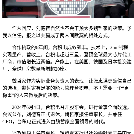
作为回应，刘德音自然也不会干预太多魏哲家的决策。予
我以信任，报之以共赢成了两人间默契的相处方式。
合作执政的6年间，台积电成效颇丰。技术上，3nm制程
实现量产。营收上，台积电超越三星，登顶全球最大芯片代工
厂商，市值增长近两倍。产能上，在美国、德国及日本投资建
厂，全球厂房数量新增超20座。
魏哲家作为实际业务负责人的表现，让张忠谋更确信自己
的选择，魏哲家有足够的能力管理台积电，不再需要一个“更
稳重”的人来做最后的决策。
2024年6月4日，台积电召开股东会，进行董事全面改选。
会议公布，刘德音正式退休，魏哲家接任董事长，并兼任
CEO，台积电正式进入由魏哲家全面领导的时代。
谈及如何上任董事长，魏哲家不改以往的幽默表示是因为