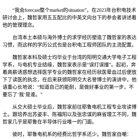
“我会forecast整个market的situation”，在2023年台积电技术
研讨会上，魏哲家用五五配比的中英文向台下的参会者讲述着
他的管理理念。
台湾本土本硕与海外博士的求学经历塑造了魏哲家的表达
习惯，而这样的学历公式也是台积电工程师团队的主流配置。
魏哲家本科及硕士均毕业于台湾的阳明交通大学电子工程
学系，与电机专业结缘，魏哲家表示是“误打误撞”。起初，奔
着高薪诱惑想选择医学专业的魏哲家在经历就医晕血过后便放
下了读医的执念，在后来获颁阳明交大名誉博士的演讲中，他
语重心长地说：“知道自己的能耐，是做好事业的第一步，不
要忘了‘我’是谁。”
从交大硕士毕业后，魏哲家前往耶鲁电机工程专业攻读博
士。跟培养出苏姿丰、陈福阳以及张忠谋的麻省理工不同，魏
哲家几乎是耶鲁在半导体行业唯一的门面。
彼时，耶鲁电机系的经费比哲学系还少。魏哲家自嘲：