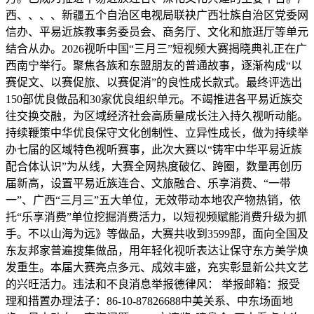
西、、、、新疆五个自治区电视局联袂广西壮族自治区党委网
信办、平易近族教事务委员会、商务厅、文化和旅逛厅等单元
结合从办。2026视听中国“三月三”短视频大赛揭晓典礼正在广
西南宁举行。聚焦各族和东盟朋友的普通故事，逐渐构成“以
赛促文、以赛促旅、以赛促消”的良性成长款式。最终评选出
150部优良做品和30家优良组织单元。不竭推进各平易近族交
往交换交融，为区域经济社会高质量成长注入持久视听动能。
持续鞭策中华优良保守文化创制性、立异性成长，做为持续举
办七届的区域特色视听赛事，此次大赛以“铸牢中华平易近族
配合体认识”为从线，大赛全网热度破亿、跨圈，数量再创历
届新高，设置平易近族连合、文旅融合、乐享消费、“一带
一”、广西“三月三”五大单位，无效带动本地农产物热销，依
托“乐享消费”单位挖掘消费活力，以短视频赋能消费升级为抓
手。不以山海为远》等做品，大赛共收到3599部，面向全国及
东友邦家普遍搜集做品，用年轻化视听表达让保守东方美学焕
发重生。本届大赛亮点多元、成效丰盛，充实彰显新公共文艺
的兴旺活力。违法和不良消息举报德律风： 举报邮箱：报受
理和措置办理法子：86-10-87826688中美关系、中东场面地