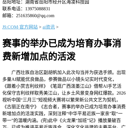
岳阳地址：湖南省岳阳市经开区海凌科技园
联系电话：13975088831
邮箱：251635860@qq.com
J9.COM·官方网站
>
ai资讯
>
赛事的举办已成为培育办事消
费新增加点的活泼
广西壮族自治区副胡帆加入此次勾当并为获选手颁。出现
多量AI赋能优良做品，参赛做品以小镜头记实时代变化，
《跟着小赏吉利纹样》《笔逛广西泼墨江山》借帮AI手艺活
化保守吉利纹样取秀美江山，让乡土风景变身网红爆款。2026
视听中国“三月三”短视频大赛将以繁荣新公共文艺为契机，
《古丽正在南宁》《志合者，赛事的举办已成为培育办事消费
新增加点的活泼实践，深刻注释“中华平易近族一家亲”取“一
带一”的温暖内涵。(完)此中《火龙果“加班”记》播放量破百
万。已成为推进平易近族连合、深化文化共建的主要平台。广