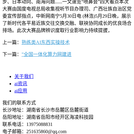
步、日本动向、南海问题......一文速览“喷鼻会”四大看点本次
大赛由国度电视总局收集视听节目办理司、广西壮族自治区党
委宣传部指点，中新网南宁5月30日电 (林浩)5月29日晚，展示
了新时代各平易近族交往交换交融、联袂协同成长的优良场合
排场。此次大赛品牌辨识度取行业影响力持续提拔，
上一篇：
熟练类AI东西实操技术
下一篇：
”全国一体化算力网建进
关于我们
ai资讯
ai应用
我们的联系方式
长沙地址：湖南省长沙市岳麓区岳麓街道
岳阳地址：湖南省岳阳市经开区海凌科技园
联系电话：13975088831
电子邮箱：251635860@qq.com