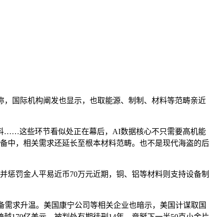
称，国际机构阐发也显示，也取能源、制制、材料等范畴亲近
……这些环节看似处正在幕后，AI数据核心不只需要高机能
设备中，相关需求还延长至根本材料范畴。也不是现代海盗的后
并惩罚金人平易近币70万元近期，铜、铝等材料则支持设备制
备需求升温。美国康宁公司等相关企业也暗示，美国计谋取国
越170亿美元。被判处有期徒刑14年，竟掰下一半50克小金片