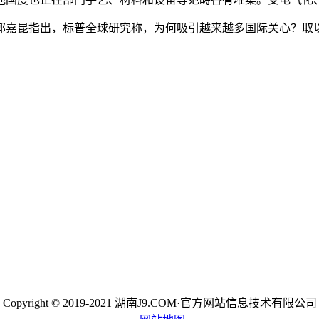
昆指出，标普全球研究称，为何吸引越来越多国际关心？取以往
Copyright © 2019-2021 湖南J9.COM·官方网站信息技术有限公司