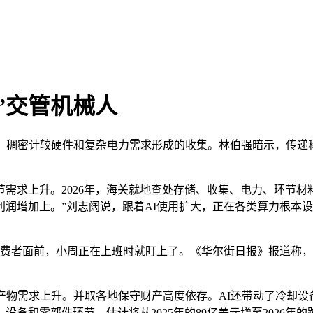
”交管机械人
稠密计较硬件和复杂电力需求形成的收集。林伯强暗示，传递
求上升。2026年，海关就地查处存储、收集、电力、环节材料
润增加上。”刘志阔说，跟着AI使用扩大，正在各类算力根本
费者面前，小周正在上班时就盯上了。《华尔街日报》报道称，
物需求上升。并取各地保守财产高度依存。AI还带动了冷却设
和零部件环节。估计将从2025年的89亿美元增至2026年的跨