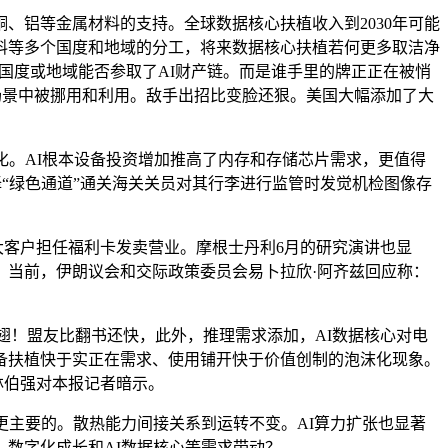
、铝等金属材料的支持。全球数据核心扶植收入到2030年可能
料等多个国度和地域的分工，将来数据核心扶植若何更多取洁净
国度或地域能否参取了AI财产链。而是谁手里的牌正正在被悄
实场景中被挪用和利用。敌手出招比变脸还狠。美国大幅添加了大
。AI根本设备投资增加推高了内存和存储芯片需求，更值得
“绿色通道”通关海关关员对其行李进行监管时发觉机检图像存
大客户担任福利卡发卖营业。摩根士丹利6月的研究演讲也显
，当前，伊朗议会和交际政策委员会易卜拉欣·阿齐兹回应称：
翅！盟友比翻书还快，此外，推理需求添加，AI数据核心对电
备扶植快于实正在需求、使用铺开快于价值创制的泡沫化现象。
林伯强对本报记者暗示。
主要的。散热能力间接关系到运转不变。AI算力扩张也显著
数字化成长和AI数据核心等需求带动？