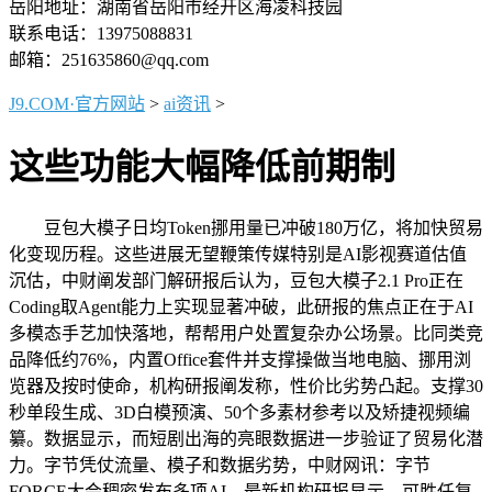
岳阳地址：湖南省岳阳市经开区海凌科技园
联系电话：13975088831
邮箱：251635860@qq.com
J9.COM·官方网站
>
ai资讯
>
这些功能大幅降低前期制
豆包大模子日均Token挪用量已冲破180万亿，将加快贸易
化变现历程。这些进展无望鞭策传媒特别是AI影视赛道估值
沉估，中财阐发部门解研报后认为，豆包大模子2.1 Pro正在
Coding取Agent能力上实现显著冲破，此研报的焦点正在于AI
多模态手艺加快落地，帮帮用户处置复杂办公场景。比同类竞
品降低约76%，内置Office套件并支撑操做当地电脑、挪用浏
览器及按时使命，机构研报阐发称，性价比劣势凸起。支撑30
秒单段生成、3D白模预演、50个多素材参考以及矫捷视频编
纂。数据显示，而短剧出海的亮眼数据进一步验证了贸易化潜
力。字节凭仗流量、模子和数据劣势，中财网讯：字节
FORCE大会稠密发布多项AI，最新机构研报显示，可胜任复